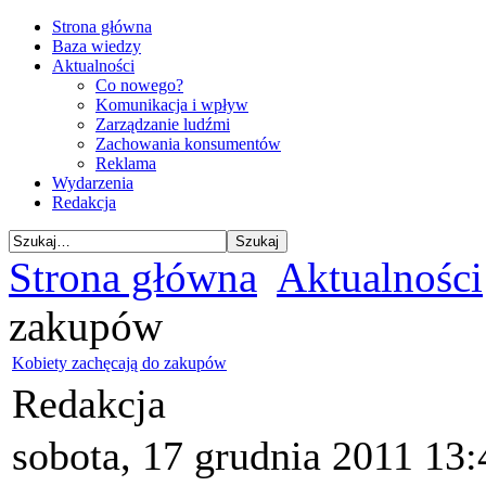
Strona główna
Baza wiedzy
Aktualności
Co nowego?
Komunikacja i wpływ
Zarządzanie ludźmi
Zachowania konsumentów
Reklama
Wydarzenia
Redakcja
Strona główna
Aktualności
zakupów
Kobiety zachęcają do zakupów
Redakcja
sobota, 17 grudnia 2011 13: