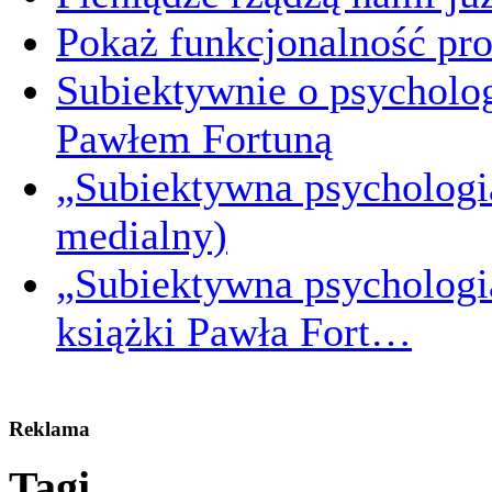
Pokaż funkcjonalność prod
Subiektywnie o psycholog
Pawłem Fortuną
„Subiektywna psychologia
medialny)
„Subiektywna psychologi
książki Pawła Fort…
Reklama
Tagi