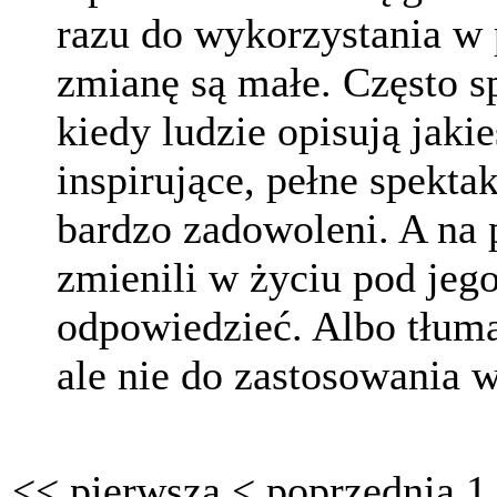
razu do wykorzystania w p
zmianę są małe. Często s
kiedy ludzie opisują jaki
inspirujące, pełne spekta
bardzo zadowoleni. A na 
zmienili w życiu pod je
odpowiedzieć. Albo tłumac
ale nie do zastosowania w
<<
pierwsza
<
poprzednia
1