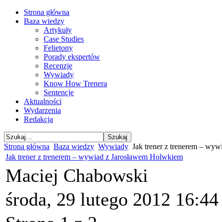
Strona główna
Baza wiedzy
Artykuły
Case Studies
Felietony
Porady ekspertów
Recenzje
Wywiady
Know How Trenera
Sentencje
Aktualności
Wydarzenia
Redakcja
Strona główna
Baza wiedzy
Wywiady
Jak trener z trenerem – wy
Jak trener z trenerem – wywiad z Jarosławem Holwkiem
Maciej Chabowski
środa, 29 lutego 2012 16:44