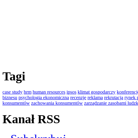
Tagi
case study
hrm
human resources
ipsos
klimat gospodarczy
konferencj
biznesu
psychologia ekonomiczna
recenzje
reklama
rekrutacja
rynek 
konsumentów
zachowania konsumentów
zarządzanie zasobami ludz
Kanał RSS