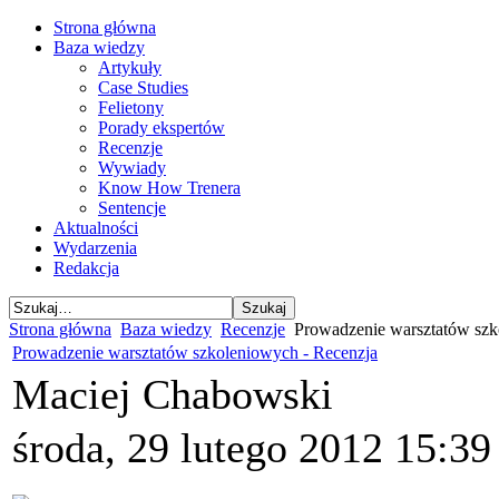
Strona główna
Baza wiedzy
Artykuły
Case Studies
Felietony
Porady ekspertów
Recenzje
Wywiady
Know How Trenera
Sentencje
Aktualności
Wydarzenia
Redakcja
Strona główna
Baza wiedzy
Recenzje
Prowadzenie warsztatów szk
Prowadzenie warsztatów szkoleniowych - Recenzja
Maciej Chabowski
środa, 29 lutego 2012 15:39