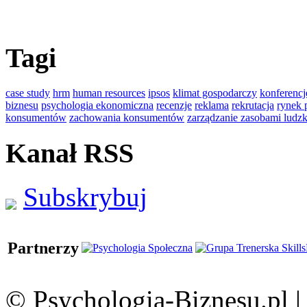
Tagi
case study
hrm
human resources
ipsos
klimat gospodarczy
konferencj
biznesu
psychologia ekonomiczna
recenzje
reklama
rekrutacja
rynek 
konsumentów
zachowania konsumentów
zarządzanie zasobami ludz
Kanał RSS
Subskrybuj
Partnerzy
© Psychologia-Biznesu.pl 