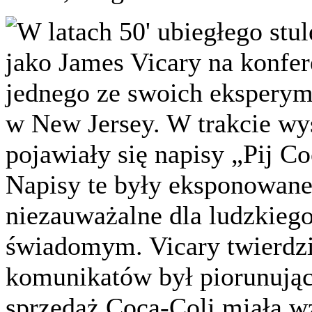
W latach 50' ubiegłego st
jako James Vicary na konfer
jednego ze swoich eksperym
w New Jersey. W trakcie wy
pojawiały się napisy „Pij C
Napisy te były eksponowane
niezauważalne dla ludzkieg
świadomym. Vicary twierdzi
komunikatów był piorunując
sprzedaż Coca-Coli miała w