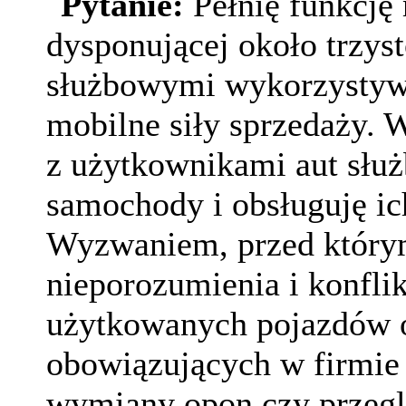
Pytanie:
Pełnię funkcję 
dysponującej około trzy
służbowymi wykorzystywa
mobilne siły sprzedaży. 
z użytkownikami aut słu
samochody i obsługuję i
Wyzwaniem, przed którym 
nieporozumienia i konfli
użytkowanych pojazdów o
obowiązujących w firmie 
wymiany opon czy przeg