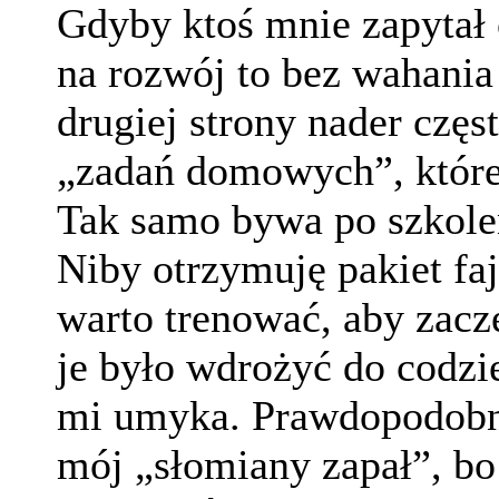
Gdyby ktoś mnie zapytał 
na rozwój to bez wahania
drugiej strony nader częs
„zadań domowych”, które
Tak samo bywa po szkolen
Niby otrzymuję pakiet fa
warto trenować, aby zacz
je było wdrożyć do codzie
mi umyka. Prawdopodobnie
mój „słomiany zapał”, bo 