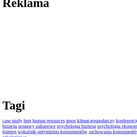
Reklama
Tagi
case study
hrm
human resources
ipsos
klimat gospodarczy
konferencj
biznesu
postawy zakupowe
psychologia biznesu
psychologia ekonom
trainers
wskaźnik optymizmu konsumentów
zachowania konsument