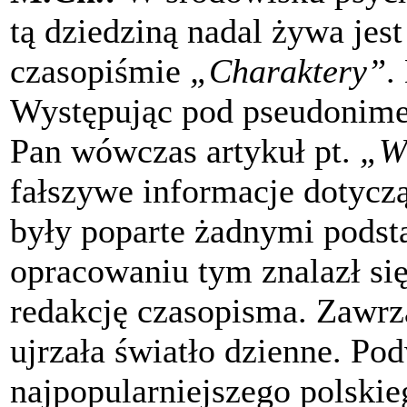
tą dziedziną nadal żywa jes
czasopiśmie
„Charaktery”
.
Występując pod pseudonime
Pan wówczas artykuł pt.
„Wi
fałszywe informacje dotycząc
były poparte żadnymi pods
opracowaniu tym znalazł si
redakcję czasopisma. Zawrza
ujrzała światło dzienne. P
najpopularniejszego polski