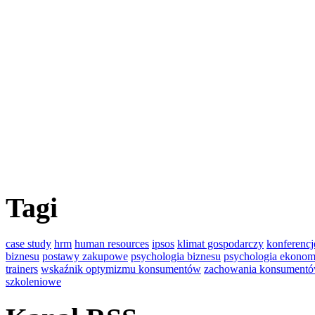
Tagi
case study
hrm
human resources
ipsos
klimat gospodarczy
konferencj
biznesu
postawy zakupowe
psychologia biznesu
psychologia ekonom
trainers
wskaźnik optymizmu konsumentów
zachowania konsument
szkoleniowe