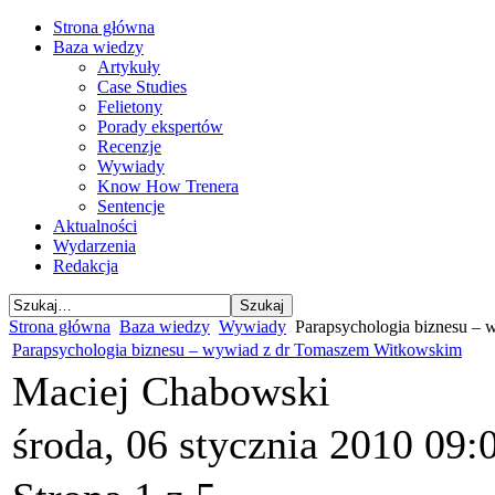
Strona główna
Baza wiedzy
Artykuły
Case Studies
Felietony
Porady ekspertów
Recenzje
Wywiady
Know How Trenera
Sentencje
Aktualności
Wydarzenia
Redakcja
Strona główna
Baza wiedzy
Wywiady
Parapsychologia biznesu –
Parapsychologia biznesu – wywiad z dr Tomaszem Witkowskim
Maciej Chabowski
środa, 06 stycznia 2010 09: