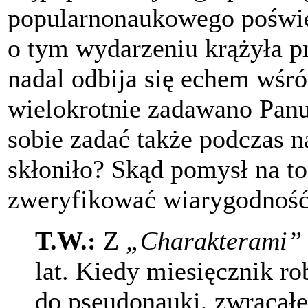
popularnonaukowego poświę
o tym wydarzeniu krążyła pr
nadal odbija się echem wśr
wielokrotnie zadawano Panu 
sobie zadać także podczas 
skłoniło? Skąd pomysł na to
zweryfikować wiarygodność
T.W.:
Z
„Charakterami”
lat. Kiedy miesięcznik ro
do pseudonauki, zwracałe