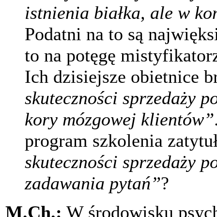
istnienia białka, ale w k
Podatni na to są najwięks
to na potęgę mistyfikato
Ich dzisiejsze obietnice 
skuteczności sprzedaży 
kory mózgowej klientów”
program szkolenia zatyt
skuteczności sprzedaży p
zadawania pytań”
?
M.Ch.:
W środowisku psycho