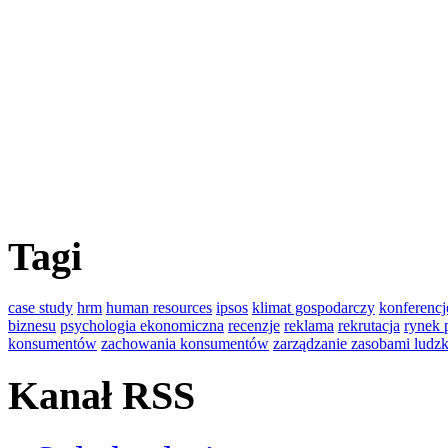
Tagi
case study
hrm
human resources
ipsos
klimat gospodarczy
konferencj
biznesu
psychologia ekonomiczna
recenzje
reklama
rekrutacja
rynek 
konsumentów
zachowania konsumentów
zarządzanie zasobami ludz
Kanał RSS