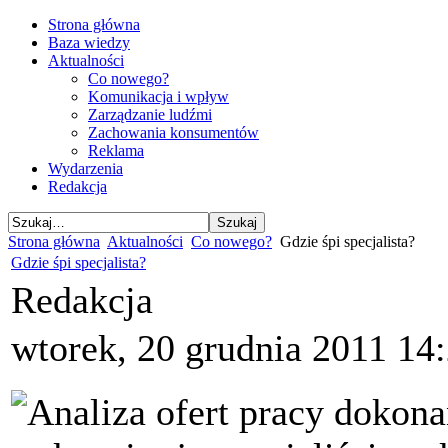
Strona główna
Baza wiedzy
Aktualności
Co nowego?
Komunikacja i wpływ
Zarządzanie ludźmi
Zachowania konsumentów
Reklama
Wydarzenia
Redakcja
Strona główna
Aktualności
Co nowego?
Gdzie śpi specjalista?
Gdzie śpi specjalista?
Redakcja
wtorek, 20 grudnia 2011 14
Analiza ofert pracy dokona