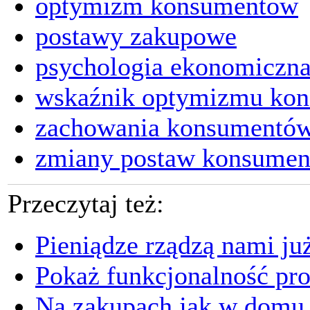
optymizm konsumentów
postawy zakupowe
psychologia ekonomiczn
wskaźnik optymizmu ko
zachowania konsumentó
zmiany postaw konsume
Przeczytaj też:
Pieniądze rządzą nami ju
Pokaż funkcjonalność prod
Na zakupach jak w domu