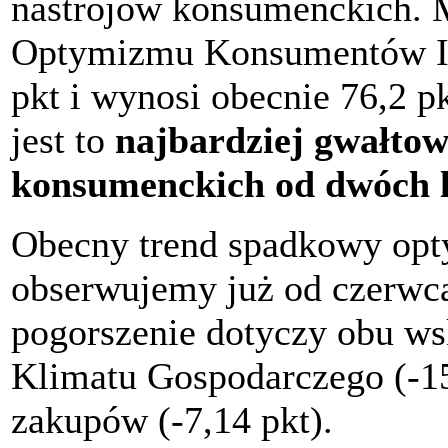
nastrojów konsumenckich. 
Optymizmu Konsumentów Ip
pkt i wynosi obecnie 76,2 p
jest to
najbardziej gwałtow
konsumenckich od dwóch l
Obecny trend spadkowy op
obserwujemy już od czerwca
pogorszenie dotyczy obu 
Klimatu Gospodarczego (-15
zakupów (-7,14 pkt).