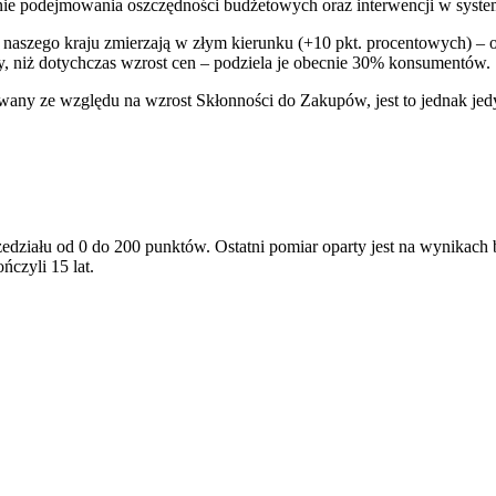
ie podejmowania oszczędności budżetowych oraz interwencji w syste
y naszego kraju zmierzają w złym kierunku (+10 pkt. procentowych) – 
, niż dotychczas wzrost cen – podziela je obecnie 30% konsumentów.
ze względu na wzrost Skłonności do Zakupów, jest to jednak jedyni
ziału od 0 do 200 punktów. Ostatni pomiar oparty jest na wynikach 
czyli 15 lat.