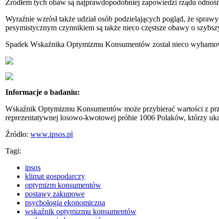
Źródłem tych obaw są najprawdopodobniej zapowiedzi rządu odnośn
Wyraźnie wzrósł także udział osób podzielających pogląd, że spraw
pesymistycznym czynnikiem są także nieco częstsze obawy o szybszy
Spadek Wskaźnika Optymizmu Konsumentów został nieco wyhamowany 
Informacje o badaniu:
Wskaźnik Optymizmu Konsumentów może przybierać wartości z przed
reprezentatywnej losowo-kwotowej próbie 1006 Polaków, którzy ukoń
Źródło:
www.ipsos.pl
Tagi:
ipsos
klimat gospodarczy
optymizm konsumentów
postawy zakupowe
psychologia ekonomiczna
wskaźnik optymizmu konsumentów