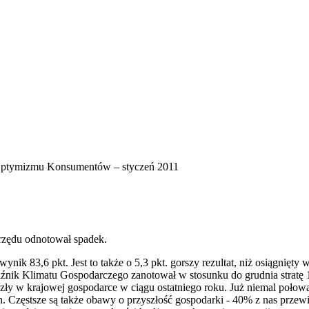
ptymizmu Konsumentów – styczeń 2011
zędu odnotował spadek.
ynik 83,6 pkt. Jest to także o 5,3 pkt. gorszy rezultat, niż osiągnię
aźnik Klimatu Gospodarczego zanotował w stosunku do grudnia stratę 1
szły w krajowej gospodarce w ciągu ostatniego roku. Już niemal połow
 Częstsze są także obawy o przyszłość gospodarki - 40% z nas przewi