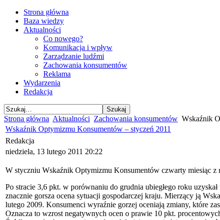
Strona główna
Baza wiedzy
Aktualności
Co nowego?
Komunikacja i wpływ
Zarządzanie ludźmi
Zachowania konsumentów
Reklama
Wydarzenia
Redakcja
Strona główna
Aktualności
Zachowania konsumentów
Wskaźnik O
Wskaźnik Optymizmu Konsumentów – styczeń 2011
Redakcja
niedziela, 13 lutego 2011 20:22
W styczniu Wskaźnik Optymizmu Konsumentów czwarty miesiąc z r
Po stracie 3,6 pkt. w porównaniu do grudnia ubiegłego roku uzyskał w
znacznie gorsza ocena sytuacji gospodarczej kraju. Mierzący ją Wsk
lutego 2009. Konsumenci wyraźnie gorzej oceniają zmiany, które za
Oznacza to wzrost negatywnych ocen o prawie 10 pkt. procentowych.