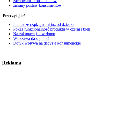
zachowania konsumentów
zmiany postaw konsumentów
Przeczytaj też:
Pieniądze rządzą nami już od dziecka
Pokaż funkcjonalność produktu w czerni i bieli
Na zakupach jak w domu
Warszawa da się lubić
Dotyk wpływa na decyzje konsumenckie
Reklama