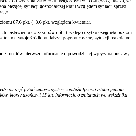
 odsetek od września 2008 roku. Większość Polaków (58%) uważa, że
ena bieżącej sytuacji gospodarczej kraju względem sytuacji sprzed
nego.
iomu 87,6 pkt. (+3,6 pkt. względem kwietnia).
 ich nastawieniu do zakupów dóbr trwałego użytku osiągnęła poziom
ten ma swoje źródło w dalszej poprawie oceny sytuacji materialnej
ać z mediów pierwsze informacje o powodzi. Jej wpływ na postawy
dzi na pięć pytań zadawanych w sondażu Ipsos. Ostatni pomiar
ów, którzy ukończyli 15 lat. Informacje o zmianach we wskaźniku