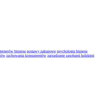
 trenerów biznesu
postawy zakupowe
psychologia biznesu
tów
zachowania konsumentów
zarządzanie zasobami ludzkimi