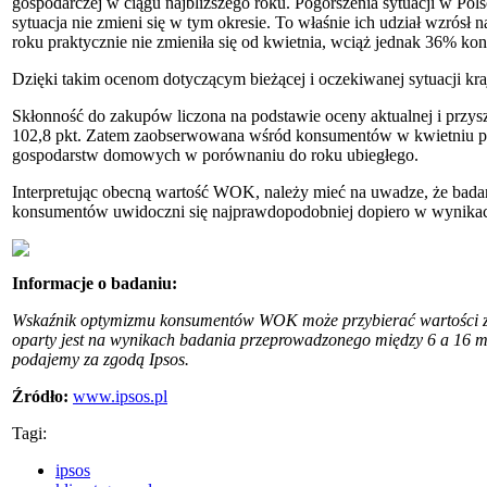
gospodarczej w ciągu najbliższego roku. Pogorszenia sytuacji w Po
sytuacja nie zmieni się w tym okresie. To właśnie ich udział wzrósł
roku praktycznie nie zmieniła się od kwietnia, wciąż jednak 36% ko
Dzięki takim ocenom dotyczącym bieżącej i oczekiwanej sytuacji kr
Skłonność do zakupów liczona na podstawie oceny aktualnej i przy
102,8 pkt. Zatem zaobserwowana wśród konsumentów w kwietniu prze
gospodarstw domowych w porównaniu do roku ubiegłego.
Interpretując obecną wartość WOK, należy mieć na uwadze, że bada
konsumentów uwidoczni się najprawdopodobniej dopiero w wynika
Informacje o badaniu:
Wskaźnik optymizmu konsumentów WOK może przybierać wartości z p
oparty jest na wynikach badania przeprowadzonego między 6 a 16 ma
podajemy za zgodą Ipsos.
Źródło:
www.ipsos.pl
Tagi:
ipsos