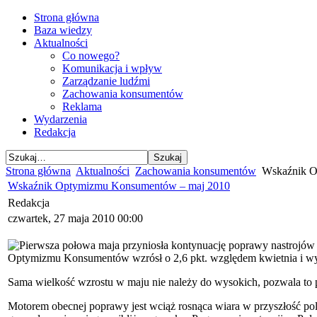
Strona główna
Baza wiedzy
Aktualności
Co nowego?
Komunikacja i wpływ
Zarządzanie ludźmi
Zachowania konsumentów
Reklama
Wydarzenia
Redakcja
Strona główna
Aktualności
Zachowania konsumentów
Wskaźnik O
Wskaźnik Optymizmu Konsumentów – maj 2010
Redakcja
czwartek, 27 maja 2010 00:00
Pierwsza połowa maja przyniosła kontynuację poprawy nastrojów
Optymizmu Konsumentów wzrósł o 2,6 pkt. względem kwietnia i wynos
Sama wielkość wzrostu w maju nie należy do wysokich, pozwala to
Motorem obecnej poprawy jest wciąż rosnąca wiara w przyszłość pol