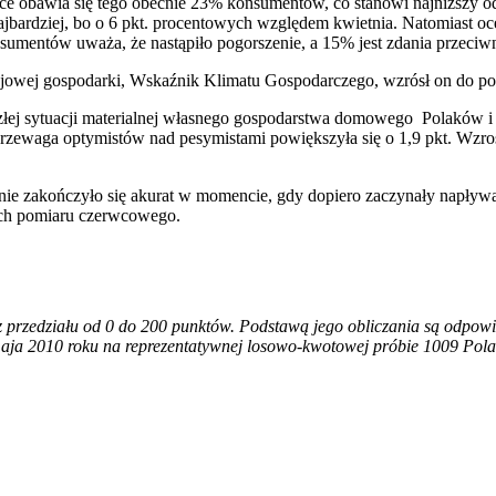
lsce obawia się tego obecnie 23% konsumentów, co stanowi najniższy
 najbardziej, bo o 6 pkt. procentowych względem kwietnia. Natomiast oc
nsumentów uważa, że nastąpiło pogorszenie, a 15% jest zdania przeciw
ajowej gospodarki, Wskaźnik Klimatu Gospodarczego, wzrósł on do poz
szłej sytuacji materialnej własnego gospodarstwa domowego Polaków i
waga optymistów nad pesymistami powiększyła się o 1,9 pkt. Wzrost 
nie zakończyło się akurat w momencie, gdy dopiero zaczynały napływ
ch pomiaru czerwcowego.
rzedziału od 0 do 200 punktów. Podstawą jego obliczania są odpowie
ja 2010 roku na reprezentatywnej losowo-kwotowej próbie 1009 Polak