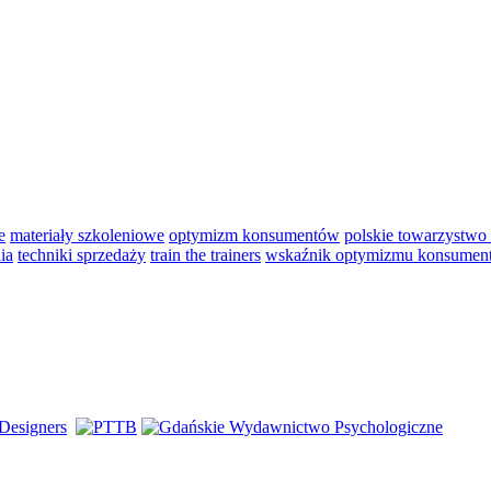
e
materiały szkoleniowe
optymizm konsumentów
polskie towarzystwo
ia
techniki sprzedaży
train the trainers
wskaźnik optymizmu konsumen