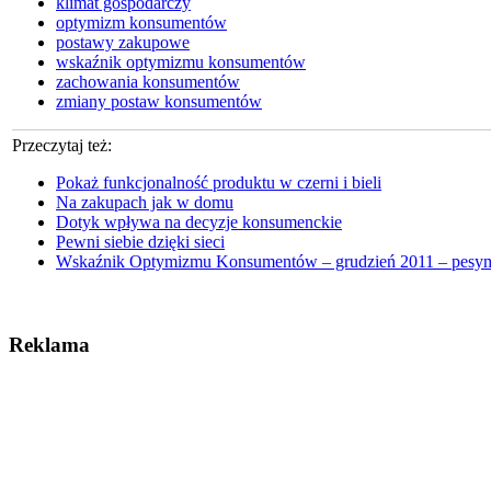
klimat gospodarczy
optymizm konsumentów
postawy zakupowe
wskaźnik optymizmu konsumentów
zachowania konsumentów
zmiany postaw konsumentów
Przeczytaj też:
Pokaż funkcjonalność produktu w czerni i bieli
Na zakupach jak w domu
Dotyk wpływa na decyzje konsumenckie
Pewni siebie dzięki sieci
Wskaźnik Optymizmu Konsumentów – grudzień 2011 – pesy
Reklama