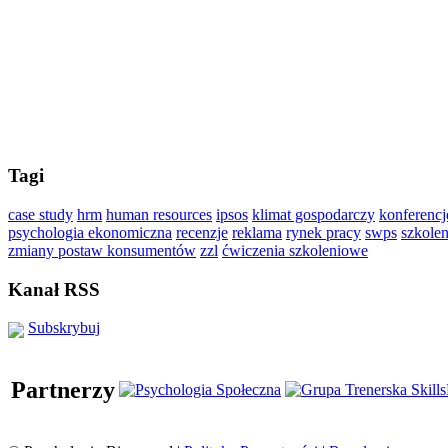
Tagi
case study
hrm
human resources
ipsos
klimat gospodarczy
konferencj
psychologia ekonomiczna
recenzje
reklama
rynek pracy
swps
szkolen
zmiany postaw konsumentów
zzl
ćwiczenia szkoleniowe
Kanał RSS
Subskrybuj
Partnerzy