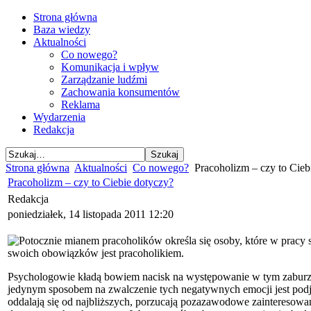
Strona główna
Baza wiedzy
Aktualności
Co nowego?
Komunikacja i wpływ
Zarządzanie ludźmi
Zachowania konsumentów
Reklama
Wydarzenia
Redakcja
Strona główna
Aktualności
Co nowego?
Pracoholizm – czy to Cieb
Pracoholizm – czy to Ciebie dotyczy?
Redakcja
poniedziałek, 14 listopada 2011 12:20
Potocznie mianem pracoholików określa się osoby, które w pracy 
swoich obowiązków jest pracoholikiem.
Psychologowie kładą bowiem nacisk na występowanie w tym zaburze
jedynym sposobem na zwalczenie tych negatywnych emocji jest podję
oddalają się od najbliższych, porzucają pozazawodowe zainteresow