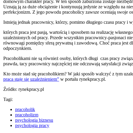
domowym charakter pracy. W ten sposób zaburzona zostaje niezbęd
Uznają ją za duże obciążenie i kontynuują jedynie ze względu na 
perfekcjonizm. Z jego powodu pracoholicy zawsze oceniają swoje osi
Istnieją jednak pracownicy, którzy, pomimo długiego czasu pracy 
których praca jest pasją, wartością i sposobem na realizację własn
uzależnionych od pracy. Przede wszystkim pracownicy-pasjonaci nie
równowagi pomiędzy sferą prywatną i zawodową. Choć praca jest dla 
odpoczynkiem.
Pracoholikami nie są również osoby, których długi czas pracy zwią
prawda, tacy pracownicy najczęściej nie odczuwają satysfakcji zwią
Kto może stad się pracoholikiem? W jaki sposób walczyć z tym uzal
praca staje się uzależnieniem”
w portalu rynekpracy.pl.
Źródło: rynekpracy.pl
Tagi:
pracoholik
pracoholizm
psychologia biznesu
psychologia pracy