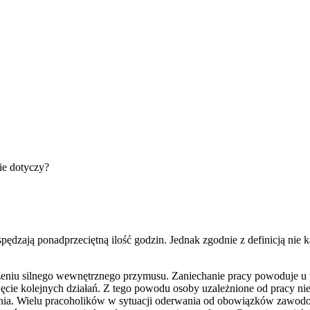
ie dotyczy?
spędzają ponadprzeciętną ilość godzin. Jednak zgodnie z definicją n
niu silnego wewnętrznego przymusu. Zaniechanie pracy powoduje u p
cie kolejnych działań. Z tego powodu osoby uzależnione od pracy nie 
ania. Wielu pracoholików w sytuacji oderwania od obowiązków zawod