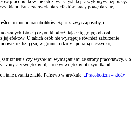
ość pracoholików nie odczuwa satysfakcji z wykonywanej pracy.
czynkiem. Brak zadowolenia z efektów pracy pogłębia silny
eśleni mianem pracoholików. Są to zazwyczaj osoby, dla
noczonych istnieją czynniki odróżniające tę grupę od osób
jej efektów. U takich osób nie występuje również zaburzenie
we, realizują się w gronie rodziny i potrafią cieszyć się
ią zatrudnienia czy wysokimi wymaganiami ze strony pracodawcy. Co
t związany z zewnętrznymi, a nie wewnętrznymi czynnikami.
e i inne pytania znajdą Państwo w artykule
„Pracoholizm – kiedy