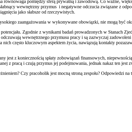
na równowaga pomiędzy sferą prywatną i zawodową. Co ważne, większ
niesłabnący wewnętrzny przymus i negatywne odczucia związane z odpo
ągnięcia jako słabsze od rzeczywistych.
i wysokiego zaangażowania w wykonywane obowiązki, nie mogą być okr
ego potencjału. Zgodnie z wynikami badań prowadzonych w Stanach Zjed
 odczuwają wewnętrznego przymusu pracy i są zazwyczaj zadowoleni z 
nich często kluczowym aspektem życia, nawiązują kontakty pozazawodo
zany jest z koniecznością spłaty zobowiązań finansowych, niepewnośc
zanej z pracą i czują przymus jej podejmowania, jednak nakaz ten jes
eżnieniem? Czy pracoholik jest mocną stroną zespołu? Odpowiedzi na t