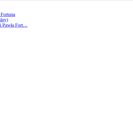
 Fortuną
alny)
ki Pawła Fort…