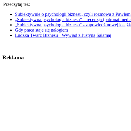
Przeczytaj też:
Subiektywnie o psychologii biznesu, czyli rozmowa z Pawłem
„Subiektywna psychologia biznesu” – recenzja (patronat medi
„Subiektywna psychologia biznesu" - zapowiedź nowej książ
Gdy praca staje się nałogiem
Ludzka Twarz Biznesu - Wywiad z Justyną Sałamaj
Reklama